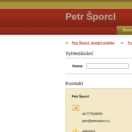
Petr Šporcl
Život
Petr Šporcl- úvodní stránka
Fo
Vyhledávání
Hledat:
Kontakt
Petr Šporcl
tel.777616043
petr@petrsporcl.cz
agentura: