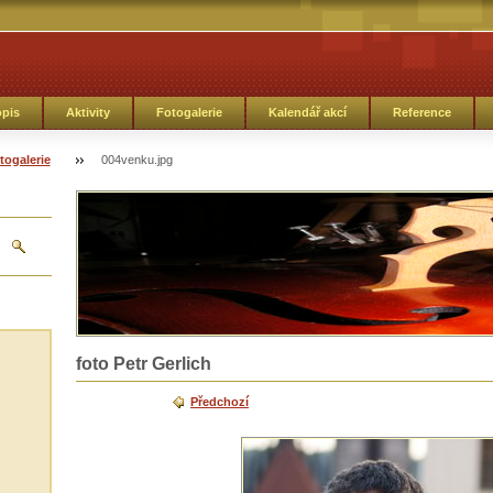
opis
Aktivity
Fotogalerie
Kalendář akcí
Reference
togalerie
004venku.jpg
foto Petr Gerlich
Předchozí